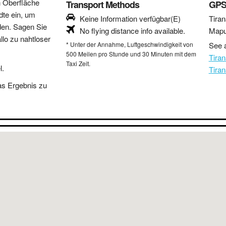
n Oberfläche
Transport Methods
GPS
dte ein, um
Keine Information verfügbar(E)
Tiran
den. Sagen Sie
No flying distance info available.
Mapu
lo zu nahtloser
* Unter der Annahme, Luftgeschwindigkeit von
See a
500 Meilen pro Stunde und 30 Minuten mit dem
Tira
Taxi Zeit.
l.
Tira
as Ergebnis zu