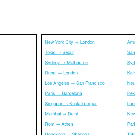
New York City → London
Ams
Tokio → Seoul
San
Sydney → Melbourne
Syd
Dubai → London
Kai
Los Angeles → San Francisco
Neu
Paris → Barcelona
Pek
Singapur → Kuala Lumpur
Lon
Mumbai → Delhi
New
Rom → Athen
Par
Hongkong → Shanghai
Tok