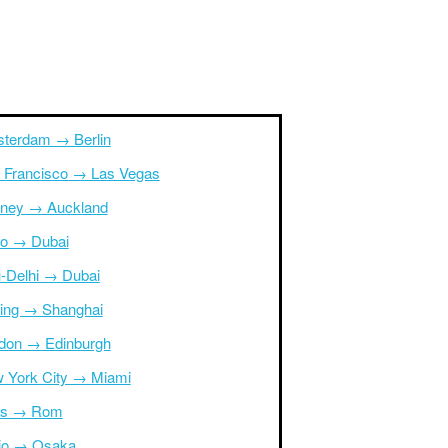
terdam → Berlin
 Francisco → Las Vegas
ney → Auckland
ro → Dubai
-Delhi → Dubai
ing → Shanghai
don → Edinburgh
 York City → Miami
is → Rom
io → Osaka