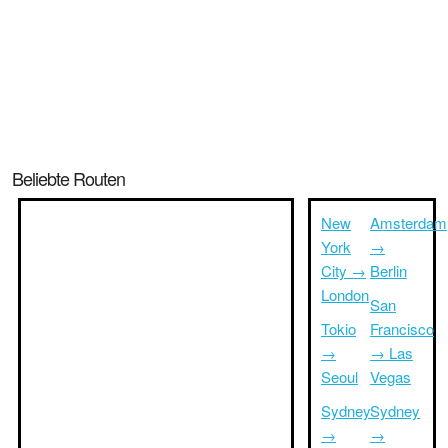
Beliebte Routen
New
Amsterdam
York
→
City →
Berlin
London
San
Tokio
Francisco
→
→ Las
Seoul
Vegas
Sydney
Sydney
→
→