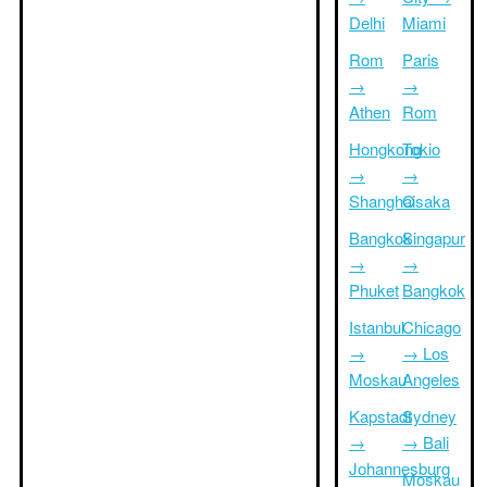
Delhi
Miami
Rom
Paris
→
→
Athen
Rom
Hongkong
Tokio
→
→
Shanghai
Osaka
Bangkok
Singapur
→
→
Phuket
Bangkok
Istanbul
Chicago
→
→ Los
Moskau
Angeles
Kapstadt
Sydney
→
→ Bali
Johannesburg
Moskau