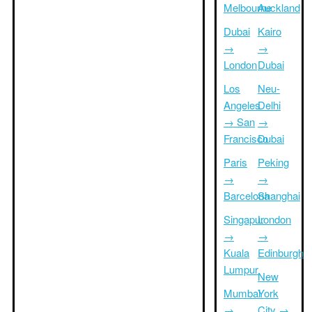
Melbourne
Auckland
Dubai
Kairo
→
→
London
Dubai
Los
Neu-
Angeles
Delhi
→ San
→
Francisco
Dubai
Paris
Peking
→
→
Barcelona
Shanghai
Singapur
London
→
→
Kuala
Edinburgh
Lumpur
New
Mumbai
York
→
City →