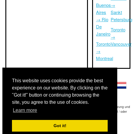
Buenos
→
Aires
Sankt
→ Rio
Petersburg
De
Toronto
Janeiro
→
Toronto
Vancouver
→
Montreal
Andere Sprachen:
This website uses cookies provide the best
experience on our website. By clicking on the
"Got it!" button or continuing browsing the
site, you agree to the use of cookies.
Haftungsausschluss: Die Informationen auf dieser Website ist unsere beste Schätzung und
Learn more
für nur Ihre Referenz.Triptimeto.com haftet nicht für jede Reise Verzögerung und / oder
Folgeschäden aus den Angaben zur Folge zur Verfügung gestellt.
Got it!
Copyright 2015-2026
triptimeto.com
.