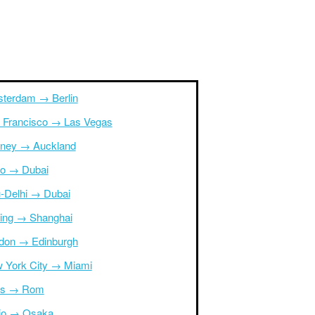
terdam → Berlin
 Francisco → Las Vegas
ney → Auckland
ro → Dubai
-Delhi → Dubai
ing → Shanghai
don → Edinburgh
 York City → Miami
is → Rom
io → Osaka