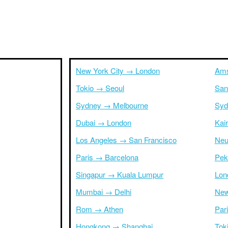
New York City → London
Ams
Tokio → Seoul
San
Sydney → Melbourne
Syd
Dubai → London
Kai
Los Angeles → San Francisco
Neu
Paris → Barcelona
Pek
Singapur → Kuala Lumpur
Lon
Mumbai → Delhi
New
Rom → Athen
Par
Hongkong → Shanghai
Tok