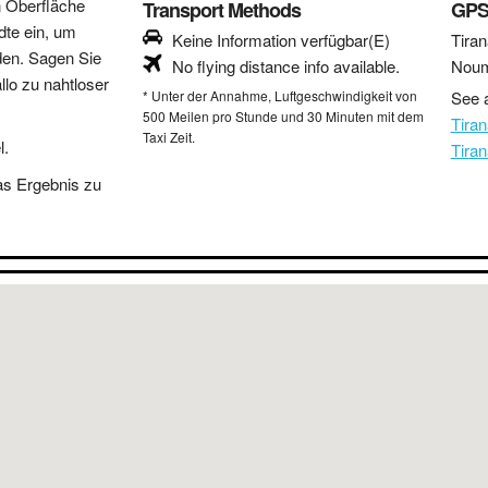
n Oberfläche
Transport Methods
GPS
dte ein, um
Keine Information verfügbar(E)
Tiran
den. Sagen Sie
No flying distance info available.
Nou
lo zu nahtloser
* Unter der Annahme, Luftgeschwindigkeit von
See a
500 Meilen pro Stunde und 30 Minuten mit dem
Tira
Taxi Zeit.
l.
Tira
as Ergebnis zu