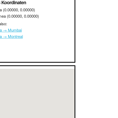
 Koordinaten
a
(0.00000, 0.00000)
mea
(0.00000, 0.00000)
lso:
na → Mumbai
na → Montreal