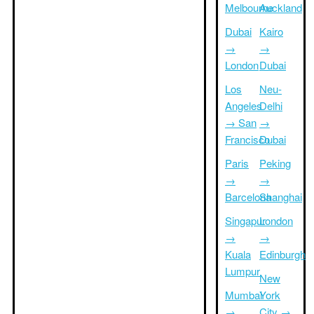
Melbourne
Auckland
Dubai
Kairo
→
→
London
Dubai
Los
Neu-
Angeles
Delhi
→ San
→
Francisco
Dubai
Paris
Peking
→
→
Barcelona
Shanghai
Singapur
London
→
→
Kuala
Edinburgh
Lumpur
New
Mumbai
York
→
City →