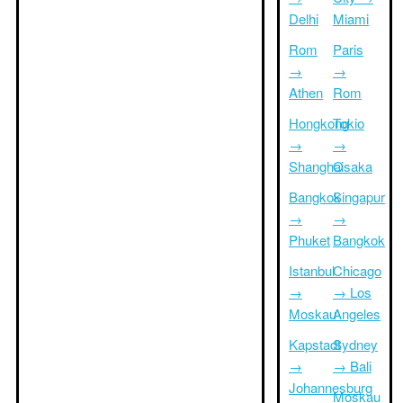
Delhi
Miami
Rom
Paris
→
→
Athen
Rom
Hongkong
Tokio
→
→
Shanghai
Osaka
Bangkok
Singapur
→
→
Phuket
Bangkok
Istanbul
Chicago
→
→ Los
Moskau
Angeles
Kapstadt
Sydney
→
→ Bali
Johannesburg
Moskau