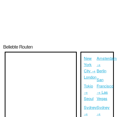
Beliebte Routen
New
Amsterdam
York
→
City →
Berlin
London
San
Tokio
Francisco
→
→ Las
Seoul
Vegas
Sydney
Sydney
→
→