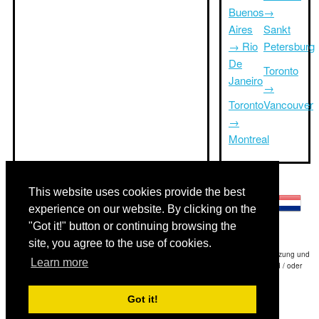
Buenos
→
Aires
Sankt
→ Rio
Petersburg
De
Toronto
Janeiro
→
Toronto
Vancouver
→
Montreal
Andere Sprachen:
This website uses cookies provide the best
experience on our website. By clicking on the
"Got it!" button or continuing browsing the
site, you agree to the use of cookies.
Haftungsausschluss: Die Informationen auf dieser Website ist unsere beste Schätzung und
Learn more
für nur Ihre Referenz.Triptimeto.com haftet nicht für jede Reise Verzögerung und / oder
Folgeschäden aus den Angaben zur Folge zur Verfügung gestellt.
Got it!
Copyright 2015-2026
triptimeto.com
.