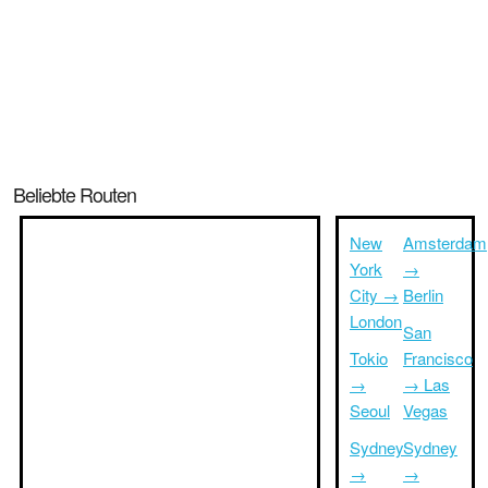
Beliebte Routen
New
Amsterdam
York
→
City →
Berlin
London
San
Tokio
Francisco
→
→ Las
Seoul
Vegas
Sydney
Sydney
→
→