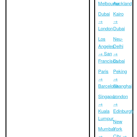
Melbourne
Auckland
Dubai
Kairo
→
→
London
Dubai
Los
Neu-
Angeles
Delhi
→ San
→
Francisco
Dubai
Paris
Peking
→
→
Barcelona
Shanghai
Singapur
London
→
→
Kuala
Edinburgh
Lumpur
New
Mumbai
York
→
City →