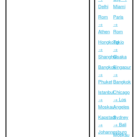
Delhi
Miami
Rom
Paris
→
→
Athen
Rom
Hongkong
Tokio
→
→
Shanghai
Osaka
Bangkok
Singapur
→
→
Phuket
Bangkok
Istanbul
Chicago
→
→ Los
Moskau
Angeles
Kapstadt
Sydney
→
→ Bali
Johannesburg
Moskau