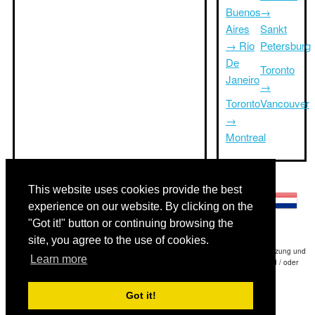
Buenos
→
Aires
Sankt
→ Rio
Petersburg
De
Toronto
Janeiro
→
Toronto
Vancouver
→
Montreal
Andere Sprachen:
This website uses cookies provide the best
experience on our website. By clicking on the
"Got it!" button or continuing browsing the
site, you agree to the use of cookies.
Haftungsausschluss: Die Informationen auf dieser Website ist unsere beste Schätzung und
Learn more
für nur Ihre Referenz.Triptimeto.com haftet nicht für jede Reise Verzögerung und / oder
Folgeschäden aus den Angaben zur Folge zur Verfügung gestellt.
Got it!
Copyright 2015-2026
triptimeto.com
.