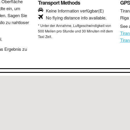
n Oberfläche
Transport Methods
GPS
dte ein, um
Keine Information verfügbar(E)
Tiran
den. Sagen Sie
No flying distance info available.
Riga
lo zu nahtloser
* Unter der Annahme, Luftgeschwindigkeit von
See a
500 Meilen pro Stunde und 30 Minuten mit dem
Tira
Taxi Zeit.
l.
Tira
as Ergebnis zu