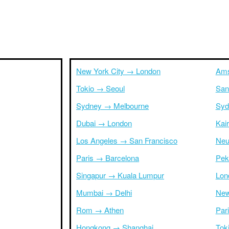
New York City → London
Ams
Tokio → Seoul
San
Sydney → Melbourne
Syd
Dubai → London
Kai
Los Angeles → San Francisco
Neu
Paris → Barcelona
Pek
Singapur → Kuala Lumpur
Lon
Mumbai → Delhi
New
Rom → Athen
Par
Hongkong → Shanghai
Tok