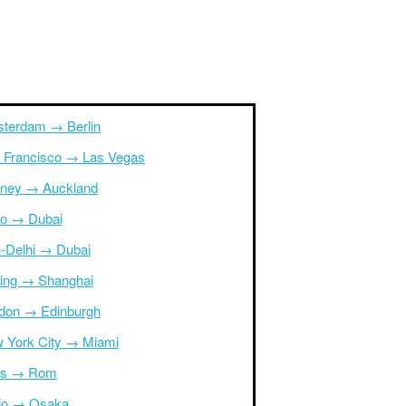
terdam → Berlin
 Francisco → Las Vegas
ney → Auckland
ro → Dubai
-Delhi → Dubai
ing → Shanghai
don → Edinburgh
 York City → Miami
is → Rom
io → Osaka