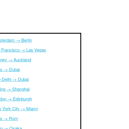
terdam → Berlin
 Francisco → Las Vegas
ney → Auckland
ro → Dubai
-Delhi → Dubai
ing → Shanghai
don → Edinburgh
 York City → Miami
is → Rom
io → Osaka