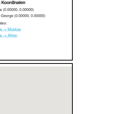
 Koordinaten
a
(0.00000, 0.00000)
t George
(0.00000, 0.00000)
lso:
na → Moskau
na → Athen