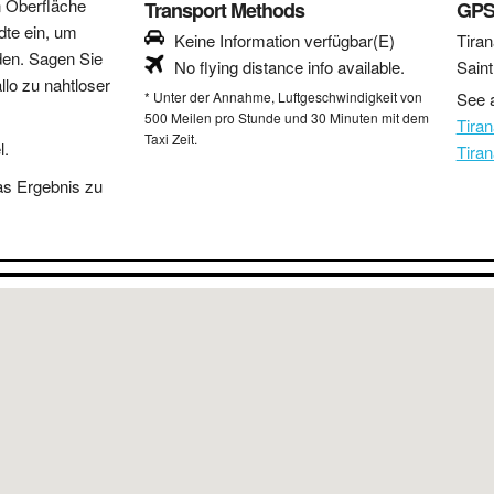
n Oberfläche
Transport Methods
GPS
dte ein, um
Keine Information verfügbar(E)
Tiran
den. Sagen Sie
No flying distance info available.
Sain
lo zu nahtloser
* Unter der Annahme, Luftgeschwindigkeit von
See a
500 Meilen pro Stunde und 30 Minuten mit dem
Tira
Taxi Zeit.
l.
Tira
as Ergebnis zu