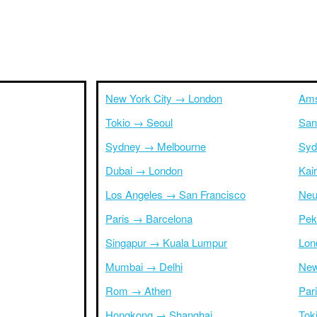
New York City → London
Ams
Tokio → Seoul
San
Sydney → Melbourne
Syd
Dubai → London
Kai
Los Angeles → San Francisco
Neu
Paris → Barcelona
Pek
Singapur → Kuala Lumpur
Lon
Mumbai → Delhi
New
Rom → Athen
Par
Hongkong → Shanghai
Tok