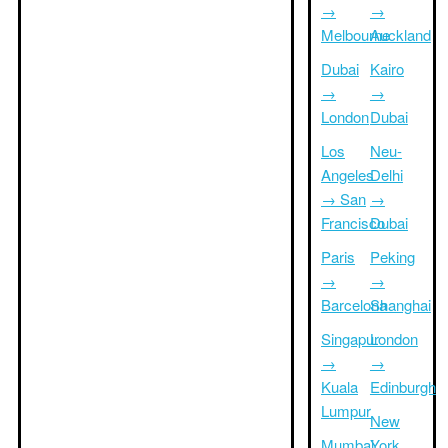
→
→
Melbourne
Auckland
Dubai
Kairo
→
→
London
Dubai
Los
Neu-
Angeles
Delhi
→ San
→
Francisco
Dubai
Paris
Peking
→
→
Barcelona
Shanghai
Singapur
London
→
→
Kuala
Edinburgh
Lumpur
New
Mumbai
York