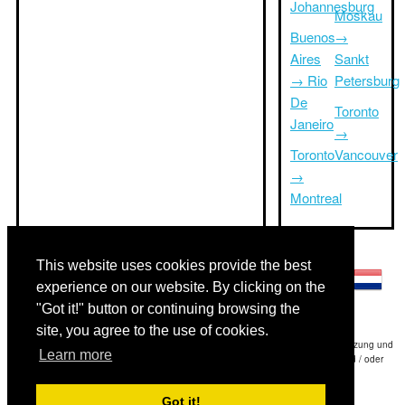
Johannesburg
Moskau
Buenos
→
Aires
Sankt
→ Rio
Petersburg
De
Toronto
Janeiro
→
Toronto
Vancouver
→
Montreal
Andere Sprachen:
This website uses cookies provide the best
experience on our website. By clicking on the
"Got it!" button or continuing browsing the
site, you agree to the use of cookies.
Haftungsausschluss: Die Informationen auf dieser Website ist unsere beste Schätzung und
Learn more
für nur Ihre Referenz.Triptimeto.com haftet nicht für jede Reise Verzögerung und / oder
Folgeschäden aus den Angaben zur Folge zur Verfügung gestellt.
Got it!