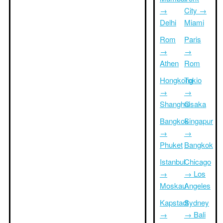
→
City →
Delhi
Miami
Rom
Paris
→
→
Athen
Rom
Hongkong
Tokio
→
→
Shanghai
Osaka
Bangkok
Singapur
→
→
Phuket
Bangkok
Istanbul
Chicago
→
→ Los
Moskau
Angeles
Kapstadt
Sydney
→
→ Bali