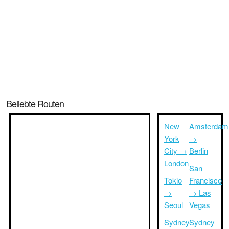
Beliebte Routen
New
Amsterdam
York
→
City →
Berlin
London
San
Tokio
Francisco
→
→ Las
Seoul
Vegas
Sydney
Sydney