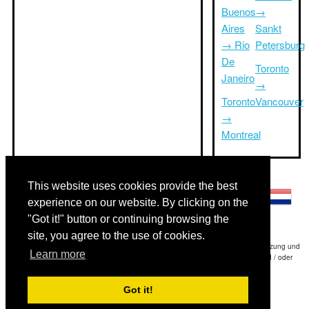
Buenos
→
Aires
Sankt
→ Rio
Petersburg
De
Toronto
Janeiro
→
Toronto
Vancouver
→
Montreal
Andere Sprachen:
This website uses cookies provide the best
experience on our website. By clicking on the
"Got it!" button or continuing browsing the
site, you agree to the use of cookies.
Haftungsausschluss: Die Informationen auf dieser Website ist unsere beste Schätzung und
Learn more
für nur Ihre Referenz.Triptimeto.com haftet nicht für jede Reise Verzögerung und / oder
Folgeschäden aus den Angaben zur Folge zur Verfügung gestellt.
Got it!
Copyright 2015-2026
triptimeto.com
.