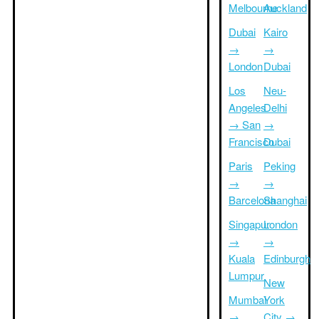
Melbourne
Auckland
Dubai
Kairo
→
→
London
Dubai
Los
Neu-
Angeles
Delhi
→ San
→
Francisco
Dubai
Paris
Peking
→
→
Barcelona
Shanghai
Singapur
London
→
→
Kuala
Edinburgh
Lumpur
New
Mumbai
York
→
City →