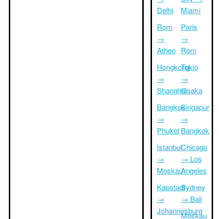
Delhi
Miami
Rom
Paris
→
→
Athen
Rom
Hongkong
Tokio
→
→
Shanghai
Osaka
Bangkok
Singapur
→
→
Phuket
Bangkok
Istanbul
Chicago
→
→ Los
Moskau
Angeles
Kapstadt
Sydney
→
→ Bali
Johannesburg
Moskau