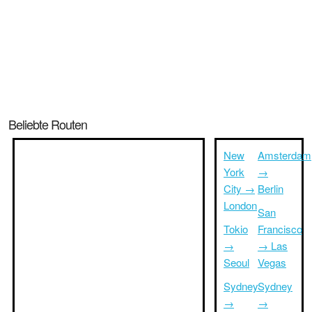
Beliebte Routen
New
Amsterdam
York
→
City →
Berlin
London
San
Tokio
Francisco
→
→ Las
Seoul
Vegas
Sydney
Sydney
→
→