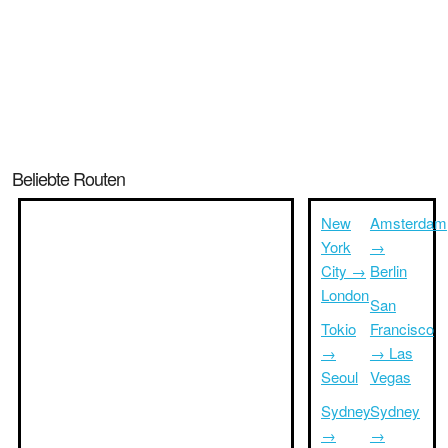
Beliebte Routen
New
Amsterdam
York
→
City →
Berlin
London
San
Tokio
Francisco
→
→ Las
Seoul
Vegas
Sydney
Sydney
→
→