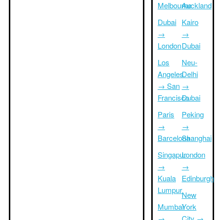
Melbourne
Auckland
Dubai
Kairo
→
→
London
Dubai
Los
Neu-
Angeles
Delhi
→ San
→
Francisco
Dubai
Paris
Peking
→
→
Barcelona
Shanghai
Singapur
London
→
→
Kuala
Edinburgh
Lumpur
New
Mumbai
York
→
City →