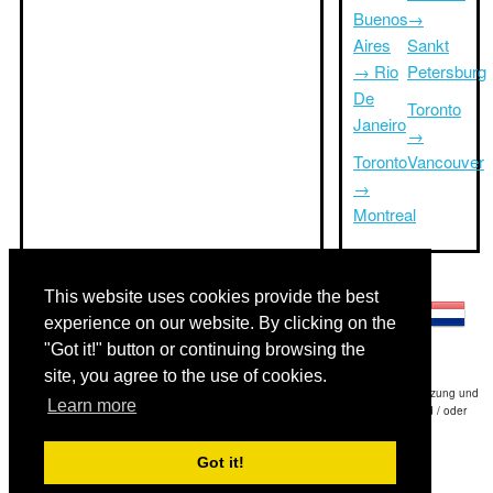
Buenos
→
Aires
Sankt
→ Rio
Petersburg
De
Toronto
Janeiro
→
Toronto
Vancouver
→
Montreal
Andere Sprachen:
This website uses cookies provide the best
experience on our website. By clicking on the
"Got it!" button or continuing browsing the
site, you agree to the use of cookies.
Haftungsausschluss: Die Informationen auf dieser Website ist unsere beste Schätzung und
Learn more
für nur Ihre Referenz.Triptimeto.com haftet nicht für jede Reise Verzögerung und / oder
Folgeschäden aus den Angaben zur Folge zur Verfügung gestellt.
Got it!
Copyright 2015-2026
triptimeto.com
.