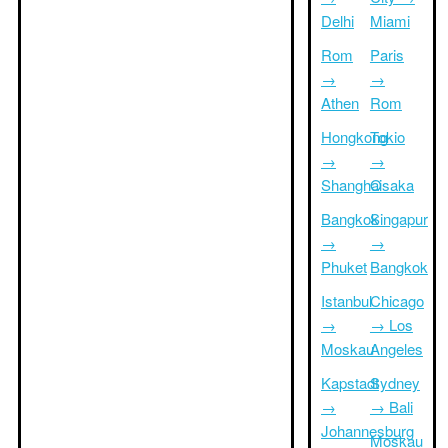
Delhi
Miami
Rom
Paris
→
→
Athen
Rom
Hongkong
Tokio
→
→
Shanghai
Osaka
Bangkok
Singapur
→
→
Phuket
Bangkok
Istanbul
Chicago
→
→ Los
Moskau
Angeles
Kapstadt
Sydney
→
→ Bali
Johannesburg
Moskau