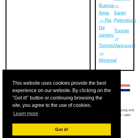
Buenos
→
Aires
Sankt
→ Rio
Petersburg
De
Toronto
Janeiro
→
Toronto
Vancouver
→
Montreal
Andere Sprachen:
This website uses cookies provide the best
experience on our website. By clicking on the
"Got it!" button or continuing browsing the
site, you agree to the use of cookies.
Haftungsausschluss: Die Informationen auf dieser Website ist unsere beste Schätzung und
Learn more
für nur Ihre Referenz.Triptimeto.com haftet nicht für jede Reise Verzögerung und / oder
Folgeschäden aus den Angaben zur Folge zur Verfügung gestellt.
Got it!
Copyright 2015-2026
triptimeto.com
.