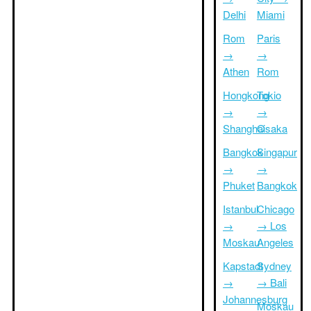
Delhi
Miami
Rom
Paris
→
→
Athen
Rom
Hongkong
Tokio
→
→
Shanghai
Osaka
Bangkok
Singapur
→
→
Phuket
Bangkok
Istanbul
Chicago
→
→ Los
Moskau
Angeles
Kapstadt
Sydney
→
→ Bali
Johannesburg
Moskau