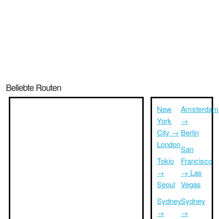
Beliebte Routen
New
Amsterdam
York
→
City →
Berlin
London
San
Tokio
Francisco
→
→ Las
Seoul
Vegas
Sydney
Sydney
→
→