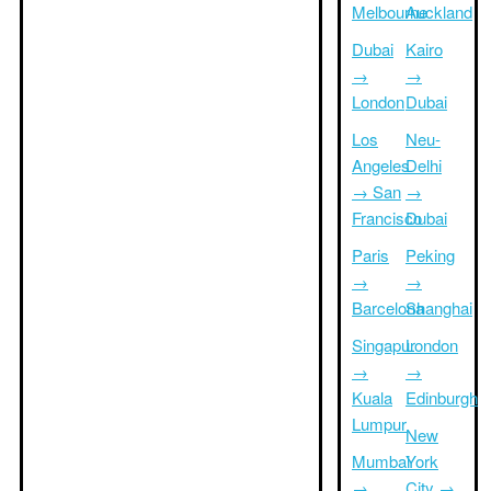
Melbourne
Auckland
Dubai
Kairo
→
→
London
Dubai
Los
Neu-
Angeles
Delhi
→ San
→
Francisco
Dubai
Paris
Peking
→
→
Barcelona
Shanghai
Singapur
London
→
→
Kuala
Edinburgh
Lumpur
New
Mumbai
York
→
City →