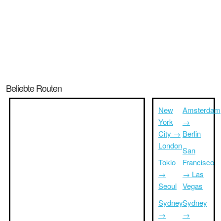
Beliebte Routen
New
Amsterdam
York
→
City →
Berlin
London
San
Tokio
Francisco
→
→ Las
Seoul
Vegas
Sydney
Sydney
→
→