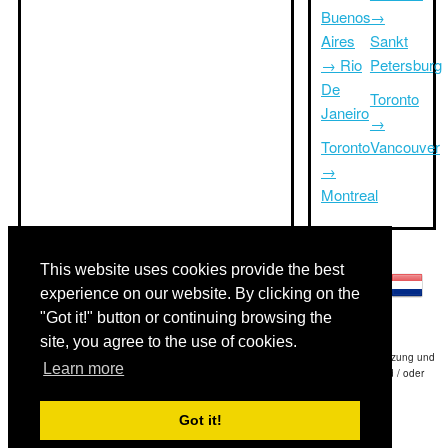
Buenos
→
Aires
Sankt
→ Rio
Petersburg
De
Toronto
Janeiro
→
Toronto
Vancouver
→
Montreal
Andere Sprachen:
This website uses cookies provide the best
experience on our website. By clicking on the
"Got it!" button or continuing browsing the
site, you agree to the use of cookies.
Haftungsausschluss: Die Informationen auf dieser Website ist unsere beste Schätzung und
Learn more
für nur Ihre Referenz.Triptimeto.com haftet nicht für jede Reise Verzögerung und / oder
Folgeschäden aus den Angaben zur Folge zur Verfügung gestellt.
Got it!
Copyright 2015-2026
triptimeto.com
.