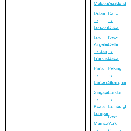
Melbourne
Auckland
Dubai
Kairo
→
→
London
Dubai
Los
Neu-
Angeles
Delhi
→ San
→
Francisco
Dubai
Paris
Peking
→
→
Barcelona
Shanghai
Singapur
London
→
→
Kuala
Edinburgh
Lumpur
New
Mumbai
York
→
City →