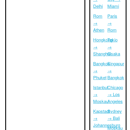
Delhi
Miami
Rom
Paris
→
→
Athen
Rom
Hongkong
Tokio
→
→
Shanghai
Osaka
Bangkok
Singapur
→
→
Phuket
Bangkok
Istanbul
Chicago
→
→ Los
Moskau
Angeles
Kapstadt
Sydney
→
→ Bali
Johannesburg
Moskau