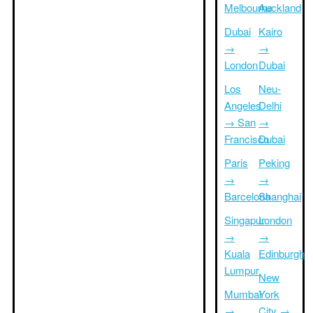
Melbourne
Auckland
Dubai
Kairo
→
→
London
Dubai
Los
Neu-
Angeles
Delhi
→ San
→
Francisco
Dubai
Paris
Peking
→
→
Barcelona
Shanghai
Singapur
London
→
→
Kuala
Edinburgh
Lumpur
New
Mumbai
York
→
City →