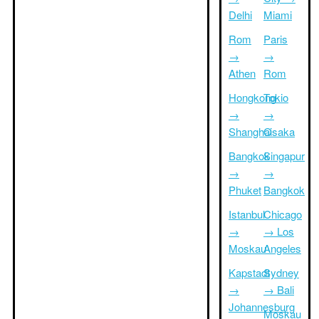
Delhi
Miami
Rom
Paris
→
→
Athen
Rom
Hongkong
Tokio
→
→
Shanghai
Osaka
Bangkok
Singapur
→
→
Phuket
Bangkok
Istanbul
Chicago
→
→ Los
Moskau
Angeles
Kapstadt
Sydney
→
→ Bali
Johannesburg
Moskau