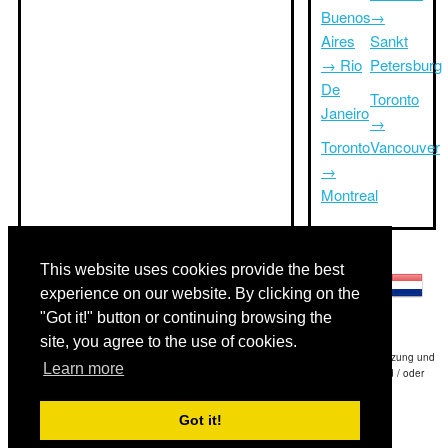
Buenos
→
Aires
Sankt
→ Rio
Petersburg
De
Toronto
Janeiro
→
Toronto
Vancouver
→
Montreal
Andere Sprachen:
This website uses cookies provide the best
experience on our website. By clicking on the
"Got it!" button or continuing browsing the
site, you agree to the use of cookies.
Haftungsausschluss: Die Informationen auf dieser Website ist unsere beste Schätzung und
Learn more
für nur Ihre Referenz.Triptimeto.com haftet nicht für jede Reise Verzögerung und / oder
Folgeschäden aus den Angaben zur Folge zur Verfügung gestellt.
Got it!
Copyright 2015-2026
triptimeto.com
.