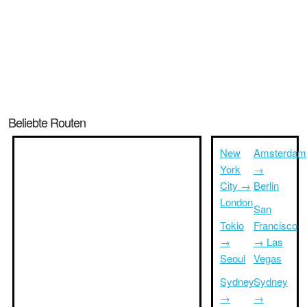
Beliebte Routen
New
Amsterdam
York
→
City →
Berlin
London
San
Tokio
Francisco
→
→ Las
Seoul
Vegas
Sydney
Sydney
→
→