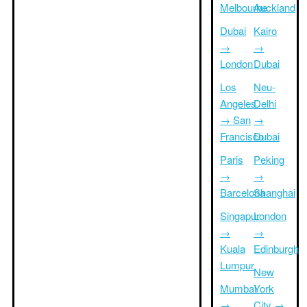
Melbourne
Auckland
Dubai
Kairo
→
→
London
Dubai
Los
Neu-
Angeles
Delhi
→ San
→
Francisco
Dubai
Paris
Peking
→
→
Barcelona
Shanghai
Singapur
London
→
→
Kuala
Edinburgh
Lumpur
New
Mumbai
York
→
City →