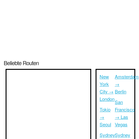
Beliebte Routen
New
Amsterdam
York
→
City →
Berlin
London
San
Tokio
Francisco
→
→ Las
Seoul
Vegas
Sydney
Sydney