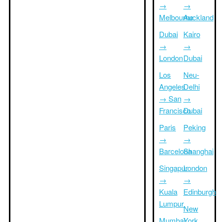
→
→
Melbourne
Auckland
Dubai
Kairo
→
→
London
Dubai
Los
Neu-
Angeles
Delhi
→ San
→
Francisco
Dubai
Paris
Peking
→
→
Barcelona
Shanghai
Singapur
London
→
→
Kuala
Edinburgh
Lumpur
New
Mumbai
York