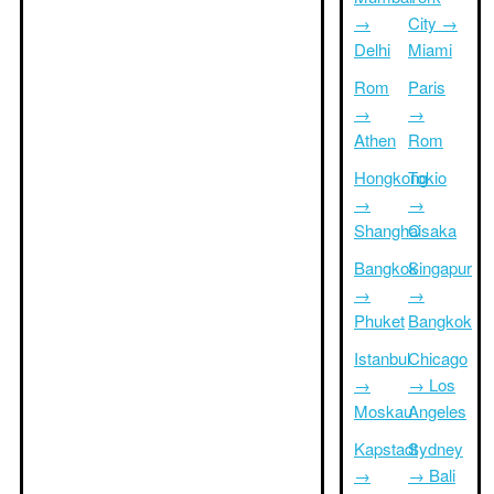
→
City →
Delhi
Miami
Rom
Paris
→
→
Athen
Rom
Hongkong
Tokio
→
→
Shanghai
Osaka
Bangkok
Singapur
→
→
Phuket
Bangkok
Istanbul
Chicago
→
→ Los
Moskau
Angeles
Kapstadt
Sydney
→
→ Bali