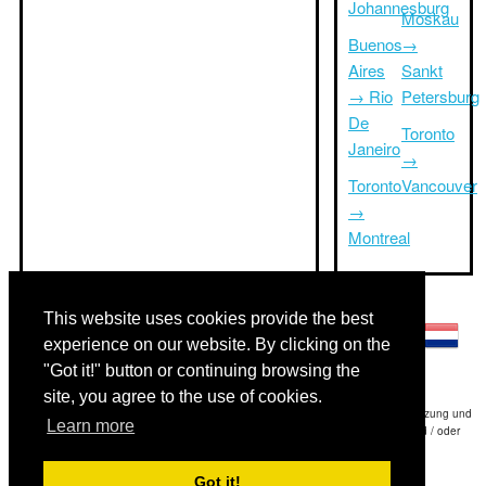
Johannesburg
Moskau
Buenos
→
Aires
Sankt
→ Rio
Petersburg
De
Toronto
Janeiro
→
Toronto
Vancouver
→
Montreal
Andere Sprachen:
This website uses cookies provide the best
experience on our website. By clicking on the
"Got it!" button or continuing browsing the
site, you agree to the use of cookies.
Haftungsausschluss: Die Informationen auf dieser Website ist unsere beste Schätzung und
Learn more
für nur Ihre Referenz.Triptimeto.com haftet nicht für jede Reise Verzögerung und / oder
Folgeschäden aus den Angaben zur Folge zur Verfügung gestellt.
Got it!